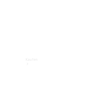
Kaufen
Neuwagen
finden