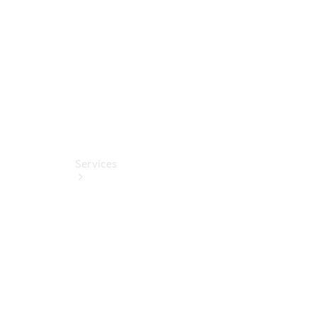
Fahrhilfen
ab Werk
Services
Alle
Services
Service