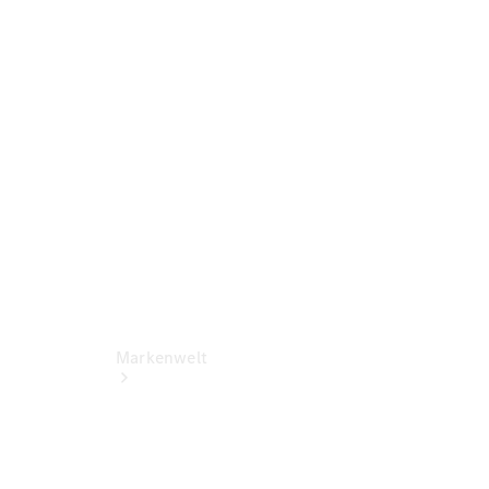
Benz Apps
Betriebsanleitungen
Support &
Kontakt
Rückrufe
Markenwelt